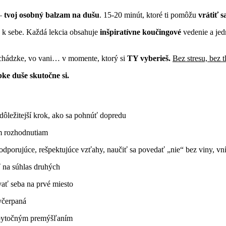
 –
tvoj osobný balzam na dušu
. 15-20 minút, ktoré ti pomôžu
vrátiť s
tu k sebe. Každá lekcia obsahuje
inšpiratívne koučingové
vedenie a je
echádzke, vo vani… v momente, ktorý si
TY vyberieš.
Bez stresu, bez 
bke duše skutočne si.
dôležitejší krok, ako sa pohnúť dopredu
im rozhodnutiam
porujúce, rešpektujúce vzťahy, naučiť sa povedať „nie“ bez viny, vním
ť na súhlas druhých
ať seba na prvé miesto
vyčerpaná
 zbytočným premýšľaním