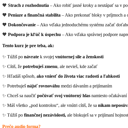
🧡
Strach z rozhodnutia
– Ako robiť jasné kroky a neutápať sa v p
🧡
Peniaze a finančná stabilita
– Ako prekonať bloky v príjmoch a c
🧡
Dokončovanie
– Ako vďaka jednoduchému systému začať doťaho
🧡
Podpora je kľúč k úspechu
– Ako vďaka správnej podpore napred
Tento kurz je pre teba, ak:
✨ Túžiš po
návrate
k svojej
vnútornej sile a ženskosti
✨ Cítiš, že
potrebuješ zmenu
, ale nevieš, kde začať
✨ Hľadáš spôsob,
ako vniesť do života viac radosti a ľahkosti
✨ Potrebuješ
nájsť rovnováhu
medzi dávaním a prijímaním
✨ Chceš sa naučiť
počúvať svoj vnútorný hlas
namiesto očakávaní
✨ Máš všetko „pod kontrolou“, ale vnútri cítiš, že sa
nikam neposúv
✨ Túžiš po
finančnej nezávislosti,
ale blokuješ sa v prijímaní hojnost
Prečo audio forma?