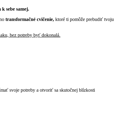
a k sebe samej.
dno
transformačné cvičenie,
ktoré ti pomôže prebudiť tvoju
tlaku, bez potreby byť dokonalá.
ať svoje potreby a otvoriť sa skutočnej blízkosti