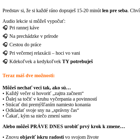
Predstav si, že si každé ráno dopraješ 15-20 minút
len pre seba
. Chv
Audio lekcie si môžeš vypočuť:
🎧 Pri rannej káve
🎧 Na prechádzke v prírode
🎧 Cestou do práce
🎧 Pri večernej relaxácii – hoci vo vani
🎧 Kdekoľvek a kedykoľvek
TY potrebuješ
Teraz máš dve možnosti:
Môžeš nechať veci tak, ako sú…
• Každý večer si hovoriť „zajtra začnem“
• Ďalej sa točiť v kruhu vyčerpania a povinností
• Strácať dni premýšľaním namiesto konania
• Odkladať svoje sny na „správny čas“
• Čakať, kým sa niečo zmení samo
Alebo môžeš PRÁVE DNES urobiť prvý krok k zmene…
• Znovu
objaviť iskru radosti
vo svojom živote