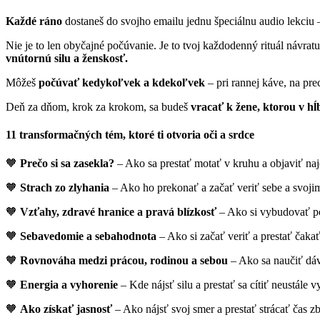
Každé ráno
dostaneš do svojho emailu jednu špeciálnu audio lekciu
Nie je to len obyčajné počúvanie. Je to tvoj každodenný rituál návra
vnútornú silu a ženskosť.
Môžeš
počúvať kedykoľvek a kdekoľvek
– pri rannej káve, na pr
Deň za dňom, krok za krokom, sa budeš
vracať k žene, ktorou v hĺ
11 transformačných tém, ktoré ti otvoria oči a srdce
🧡
Prečo si sa zasekla?
– Ako sa prestať motať v kruhu a objaviť naj
🧡
Strach zo zlyhania
– Ako ho prekonať a začať veriť sebe a svoj
🧡
Vzťahy, zdravé hranice a pravá blízkosť
– Ako si vybudovať pod
🧡
Sebavedomie a sebahodnota
– Ako si začať veriť a prestať čaka
🧡
Rovnováha medzi prácou, rodinou a sebou
– Ako sa naučiť dáv
🧡
Energia a vyhorenie
– Kde nájsť silu a prestať sa cítiť neustále 
🧡
Ako získať jasnosť
– Ako nájsť svoj smer a prestať strácať čas