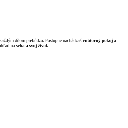
a každým dňom prebúdza. Postupne nachádzaš
vnútorný pokoj
a
pohľad na
seba a svoj život.