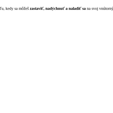
íľu, kedy sa môžeš
zastaviť, nadýchnuť a naladiť sa
na svoj vnútorný