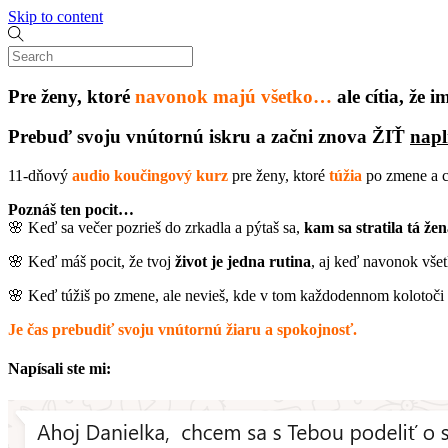
Skip to content
Pre ženy, ktoré
navonok majú všetko…
ale cítia, že 
Prebuď svoju vnútornú iskru a začni znova ŽIŤ
napl
11-dňový
audio koučingový kurz
pre ženy, ktoré
túžia
po zmene a 
Poznáš ten pocit…
🌸 Keď sa večer pozrieš do zrkadla a pýtaš sa,
kam sa stratila tá že
🌸 Keď máš pocit, že tvoj
život je jedna rutina
, aj keď navonok vše
🌸 Keď túžiš po zmene, ale nevieš, kde v tom každodennom kolotoči
Je čas prebudiť svoju vnútornú žiaru a spokojnosť.
Napísali ste mi: