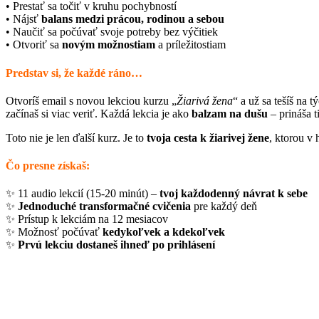
• Prestať sa točiť v kruhu pochybností
• Nájsť
balans medzi prácou, rodinou a sebou
• Naučiť sa počúvať svoje potreby bez výčitiek
• Otvoriť sa
novým možnostiam
a príležitostiam
Predstav si, že každé ráno…
Otvoríš email s novou lekciou kurzu „
Žiarivá žena
“ a už sa tešíš na 
začínaš si viac veriť. Každá lekcia je ako
balzam na dušu
– prináša t
Toto nie je len ďalší kurz. Je to
tvoja cesta k žiarivej žene
, ktorou v
Čo presne získaš:
✨ 11 audio lekcií (15-20 minút) –
tvoj každodenný návrat k sebe
✨
Jednoduché transformačné cvičenia
pre každý deň
✨ Prístup k lekciám na 12 mesiacov
✨ Možnosť počúvať
kedykoľvek a kdekoľvek
✨
Prvú lekciu dostaneš ihneď po prihlásení