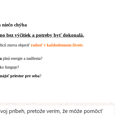
im niečo chýba
no bez výčitiek a potreby byť dokonalá.
chcú znova objaviť
radosť v každodennom živote.
na
plná energie a nadšenia?
tko funguje?
nájsť priestor pre seba
?