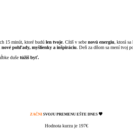
tých 15 minút, ktoré budú
len tvoje
. Cítiš v sebe
novú energiu
, ktorá s
i
nové pohľady, myšlienky a inšpiráciu
. Deň za dňom sa mení tvoj 
 hĺbke duše
túžiš byť.
🧡
ZAČNI
SVOJU PREMENU EŠTE DNES
Hodnota kurzu je 197€