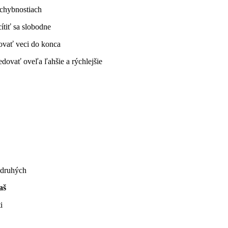
ochybnostiach
ítiť sa slobodne
vať veci do konca
ovať oveľa ľahšie a rýchlejšie
 druhých
aš
i